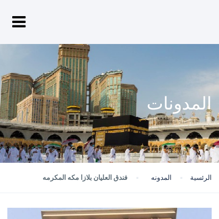
المدونات
الرئسية
المدونه
فندق العليان بلازا مكه المكرمه