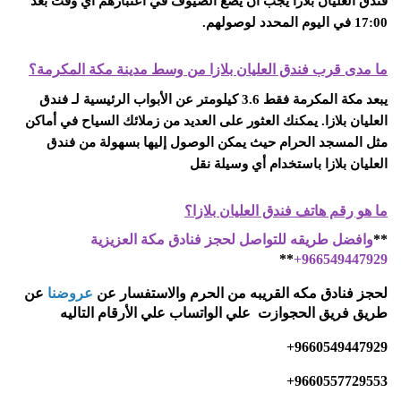
فندق العليان بلازا يجب أن يضع الضيوف في اعتبارهم أي وقت بعد
17:00 في اليوم المحدد لوصولهم
.
ما مدى قرب فندق العليان بلازا من وسط مدينة مكة المكرمة؟
يبعد مكة المكرمة فقط 3.6 كيلومتر عن الأبواب الرئيسية لـ فندق
العليان بلازا. يمكنك العثور على العديد من زملائك السياح في أماكن
مثل المسجد الحرام حيث يمكن الوصول إليها بسهولة من فندق
العليان بلازا باستخدام أي وسيلة نقل
ما هو رقم هاتف فندق العليان بلازا؟
**
وافضل طريقه للتواصل لحجز فنادق مكة العزيزية
**
966549447929+
لحجز فنادق مكه القريبه من الحرم والاستفسار عن
عروضنا
عن
طريق فريق الحجوازت علي الواتساب علي الأرقام التاليه
+9660549447929
+9660557729553