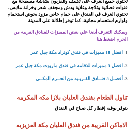
تحتوي جميع الغرف على تكييف وتلفزيون بشاشة مسطحة مع
قنوات فضائية وثلاجة وغلاية ودش ومجفف شعر وخزانة ملابس.
تحتوي الغرف في الفندق على حمام خاص مزود بحوض استحمام
ولوازم استحمام مجانية، كما توفر إطلالة على المدينة
ويمكنك التعرف أيضا علي بعض المميزات للفنادق القريبه من
الحرم اضغط هنا
1-
افضل 10 مميزات في فندق كونراد مكة جبل عمر
2-
افضل 5 مميزات للاقامه في فندق ماريوت مكة جبل عمر
3-
أفضـل 5 فنــادق القـريـبه من الحــرم المكــي
تناول الطعام بفندق العليان بلازا مكه المكرمه
يتوفر بوفيه إفطار كل صباح في الفندق
الاماكن القريبة من فندق العليان مكة العزيزيه