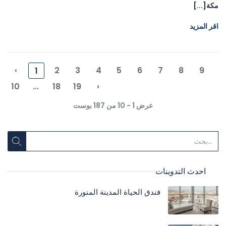
مكة[...]
اقر المزيد
‹
2
3
4
5
6
7
8
9
1
10
...
18
19
›
عرض 1 - 10 من 187 بوست
احدث التدوينات
فندق الحياة المدينة المنورة