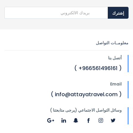
إشترك
معلومــات التواصل
أتصل بنا
( 966561496161+ )
Email
( info@attayatravel.com )
وسائل التواصل الاجتماعي (يرجى متابعتنا )