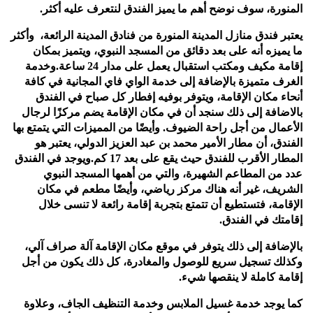
المنورة، سوف نوضح أهم ما يميز الفندق لنتعرف عليه أكثر.
يعتبر فندق منازل المدينة المنورة من فنادق المدينة الرائعة، وأكثر
ما يميزه أنه على بعد دقائق من المسجد النبوي، ويتميز بمكان
إقامة مكيف ومكتب استقبال يعمل على مدار
24 ساعة.
وخدمة
الغرف متميزة بالإضافة إلى خدمة الواي فاي
المجانية في كافة
أنحاء مكان الإقامة، ويتوفر بوفيه إفطار كل صباح في الفندق
بالاضافة إلى ذلك سنجد أن في مكان الإقامة يضم مركزًا لرجال
الأعمال من أجل راحة الضيوف.
وأيضًا من المميزات التي يتمتع بها
الفندق، أن مطار الأمير محمد بن عبد العزيز الدولي، يعتبر هو
المطار الأقرب للفندق حيث يقع على بعد 17 كم.
ويوجد في الفندق
عدد من المطاعم الشهيرة، والتي من أهمها المسجد النبوي
الشريف، غير أنه هناك مركز رياضي، وأيضًا مطعم في مكان
الإقامة، فتستطيع أن تتمتع بتجربة إقامة رائعة لا تنسى خلال
إقامتك في الفندق.
بالإضافة إلى ذلك يتوفر في موقع مكان الإقامة آلة صراف آلي،
وكذلك تسجيل سريع للوصول والمغادرة، كل ذلك يكون من أجل
إقامة كاملة لا ينقصها شيء.
كما يوجد خدمة غسيل الملابس وخدمة التنظيف الجاف، وعلاوة