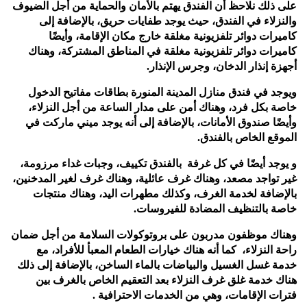
على ذلك نلاحظ أن الفندق يهتم بالأمان والحماية من أجل الضيوف
والنزلاء في الفندق، حيث يوجد طفايات حريق، بالإضافة إلى
كاميرات دوائر تلفزيونية مغلقة خارج مكان الإقامة، وأيضًا
كاميرات دوائر تلفزيونية مغلقة في المناطق المشتركة، وهناك
أجهزة إنذار الدخان، وجرس الإنذار.
ويوجد في فندق منازل المدينة المنورة بطاقات مفاتيح الدخول
خاصة بكل فرد، وهناك أمن على مدار الساعة من أجل النزلاء،
وأيضًا صندوق الأمانات، بالإضافة إلى أنه يوجد ميني ماركت في
الموقع الخاص بالفندق.
و يوجد أيضًا في كل غرفة بالفندق تكييف، وجبات غداء مرزومة،
غير تواجد مصعد، وهناك غرف عائلية، وهناك غرف لغير المدخنين،
بالإضافة لخدمة الغرف، وكذلك مطهرات اليد، وهناك منتجات
خاصة بالتنظيف المضادة للفيروسات.
وهناك موظفون مدربون على بروتوكولات السلامة من أجل ضمان
راحة النزلاء، كما أنه هناك خيارات الطعام المعبأ للأفراد، مع
خدمة غسل الغسيل والبياضات بالماء الساخن، بالإضافة إلى ذلك
هناك خدمة غلق غرف النزلاء بعد التعقيم
الخاص بالغرف بين
فترات الإقامات، وهي من الخدمات الاحترافية .