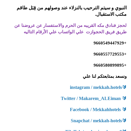
النبوي و سيتم الترحيب بالنزلاء عند وصولهم من قِبَل طاقم
مكتب
الاستقبال.
لحجز فنادق مكه القريبه من الحرم والاستفسار عن عروضنا عن
طريق فريق الحجوازت علي الواتساب علي الأرقام التاليه
+9660549447929
+9660557729553
+9660580899895
ونسعد بمتابعتكم لنا علي
instagram / mekkah.hotels
🔰
Twitter / Makarem_ALEiman
🔰
Facebook / Mekkahhotels
🔰
Snapchat / mekkah-hotels
🔰