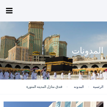
المدونات
الرئسية
المدونه
فندق منازل المدينه المنورة