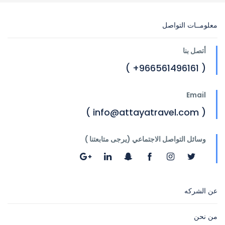
معلومــات التواصل
أتصل بنا
( 966561496161+ )
Email
( info@attayatravel.com )
وسائل التواصل الاجتماعي (يرجى متابعتنا )
عن الشركه
من نحن