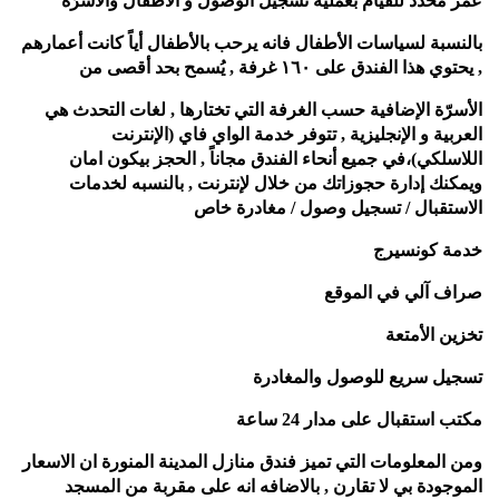
عمر محدد للقيام بعملية تسجيل الوصول و الأطفال والأسرّة
بالنسبة لسياسات الأطفال فانه يرحب بالأطفال أياً كانت أعمارهم
, يحتوي هذا الفندق على ١٦٠ غرفة , يُسمح بحد أقصى من
الأسرّة الإضافية حسب الغرفة التي تختارها , لغات التحدث هي
العربية و الإنجليزية ,
تتوفر خدمة الواي فاي (الإنترنت
اللاسلكي)،في جميع أنحاء الفندق
مجاناً , الحجز بيكون امان
ويمكنك إدارة حجوزاتك من خلال
لإنترنت , بالنسبه لخدمات
الاستقبال /
تسجيل وصول / مغادرة خاص
خدمة كونسيرج
صراف آلي في الموقع
تخزين الأمتعة
تسجيل سريع للوصول والمغادرة
مكتب استقبال على مدار 24 ساعة
ومن المعلومات التي تميز فندق منازل المدينة المنورة ان الاسعار
الموجودة بي لا تقارن , بالاضافه انه على مقربة من المسجد