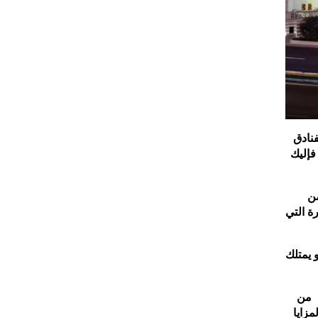
فنادق
فإليك
من
رة التي
 يمتلك
ن من
مزايا