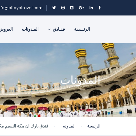
nfo@attayatravel.com
الرئـسـية
فـنـادق
المـدونات
العروض
المدونات
الرئسية
المدونه
فندق بارك ان مكة النسيم مك