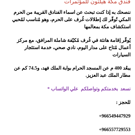
فندق مكة هيلتون للمؤتمرات
ننصحك به إذا كنت تبحث عن اسماء الفنادق القريبة من الحرم
المكي تُوفّر لك إطلالات غُرف على الحرم، وهو مُناسب لمُحبي
استكشاف مكة بمعالمها
يُوفّر إقامة هانئة في غُرف مُكيّفة شاملة المرافق، مع مركز
أعمال مُتاح على مدار اليوم، نادي صحي، خدمة استئجار
السيارات
يبعُد 400 م عن المسجد الحرام بوابة الملك فهد، و74.5 كم عن
مطار الملك عبد العزيز.
نسعد بخدمتكم وتواصلكم علي الواتساب
*
للحجز
:
966549447929+
966557729553+