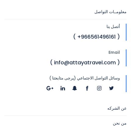
معلومــات التواصل
أتصل بنا
( 966561496161+ )
Email
( info@attayatravel.com )
وسائل التواصل الاجتماعي (يرجى متابعتنا )
عن الشركه
من نحن