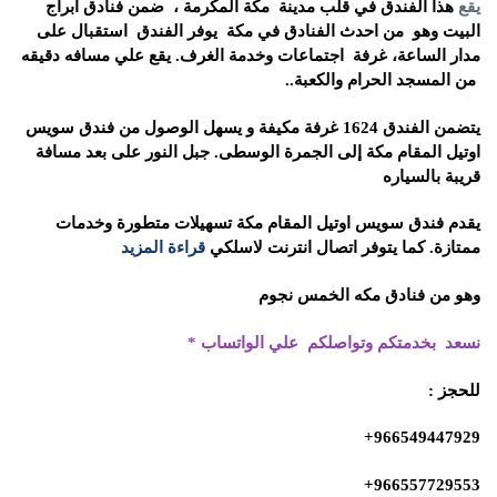
يقع
هذا الفندق في قلب مدينة مكة المكرمة ، ضمن فنادق أبراج
البيت وهو من احدث الفنادق في مكة
يوفر الفندق استقبال على
مدار الساعة، غرفة اجتماعات وخدمة الغرف. يقع علي مسافه دقيقه
من المسجد الحرام والكعبة
..
يتضمن الفندق 1624 غرفة مكيفة و
يسهل الوصول من فندق سويس
اوتيل المقام مكة إلى الجمرة الوسطى. جبل النور على بعد مسافة
قريبة بالسياره
يقدم فندق سويس اوتيل المقام مكة تسهيلات متطورة وخدمات
ممتازة. كما يتوفر اتصال انترنت لاسلكي
قراءة المزيد
وهو من فنادق مكه الخمس نجوم
نسعد بخدمتكم وتواصلكم علي الواتساب
*
للحجز
:
966549447929+
966557729553+