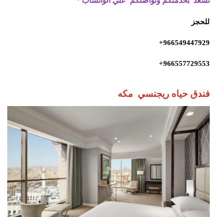
نسعد بخدمتكم وتواصلكم علي الواتساب
*
للحجز
966549447929+
966557729553+
فندق حياه ريجنسي مكه