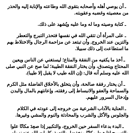
4ـ أن يوصي أهله وأصحابه بتقوى الله وطاعته والإنابة إليه والحذر
من معصيته وغضبه وعقوبته.
5ـ كتابة وصيته وما له وما عليه ويُشهد على ذلك.
6ـ على المرأة أن تتقي الله في نفسها فتحذر التبرج والتعطر
والتزين عند الخروج, وأن تبتعد عن مزاحمة الرجال والاختلاط بهم
ما استطاعت إلى ذلك سبيلا.
7 ـ أخذ ما يكفيه من النفقة والمتاع؛ ليستغني عن الناس ويعين
المحتاج ويتصدق، وأن يختار النفقة الطيبة؛ لما صح عن النبي صلى
الله عليه وسلم أنه قال: (إن الله طيب لا يقبل إلا طيبا).
8 ـ أن يختار رفقة صالحة، وأن يتخلق بالأخلاق الفاضلة مثل الكرم
والسماحة والعفو والانبساط إلى رفقته، وإعانتهم بالمال والبدن
وإدخال السرور عليهم.
9ـ العناية بالآداب الشرعية من خروجه إلى عودته في الكلام
والجلوس والأكل والشرب والمحادثة والنوم والمشي وغيرها.
10ـ البدء بدعاء السفر حين الخروج، والتكبير إذا صعِدَ مكانًا علوا
والتسبيح إذا هبط مكانًا منخفضا, والتعوذ بكلمات الله عند نزوله