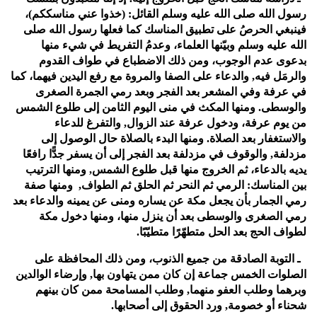
رسول الله صلى الله عليه وسلم القائل: (خذوا عني مناسككم)،
فينبغي الحرصُ على تطبيق المناسك كما فعلها رسول الله صلى
الله عليه وسلم وبيّنها العلماء، وعدمُ التفريط في شيء منها
بدعوى عدم الوجوب، ومن ذلك الاضطباع في طواف القدوم
والرمَل فيه, والدعاء على الصفا والمروة مع رفع اليدين فيهما، كما
في عرفة وفي المشعر بعد الفجر وبعد رمي الجمرة الصغرى
والوسطى. ومنها المكث في منى اليوم الثامن إلى طلوع الشمس
من يوم عرفة، ودخول عرفة عند الزوال, والتفرغ للدعاء
والاستغفار بعد الصلاة. ومنها البدء بالصلاة حال الوصول إلى
مزدلفة, والوقوف في مزدلفة بعد الفجر إلى أن يسفر جدًّا رافعًا
يديه بالدعاء، ثم الخروج منها قبل طلوع الشمس, ومنها الترتيب
بين المناسك: الرمي ثم النحر ثم الحلق ثم الطواف, ومنها صفة
رمي الجمار بأن يجعل مكة عن يساره ومنى عن يمينه والدعاء بعد
رمي الصغرى والوسطى بعد أن ينزل منها، ومنها دخول مكة
لطواف الحج بعد الحل متطهّرًا متطيّبًا.
3ـ التوبة الصادقة من جميع الذنوب، ومن ذلك المحافظة على
الصلوات الخمس جماعة إن كان ممن يتهاون بها, وإرضاء الوالدين
وبرهما وطلب العفو منهما, وطلب المسامحة ممن كان بينهم
شحناء أو خصومة, ورد الحقوق إلى أصحابها.