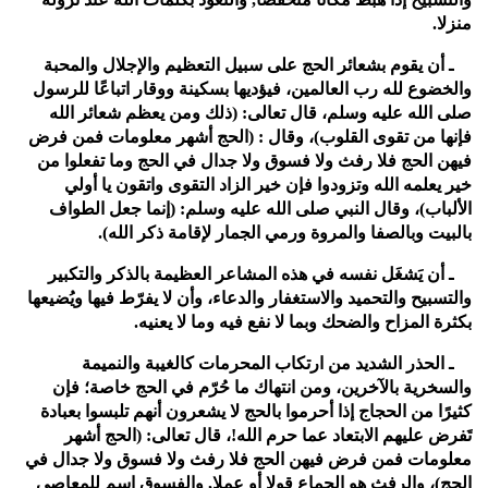
منزلا.
11ـ أن يقوم بشعائر الحج على سبيل التعظيم والإجلال والمحبة
والخضوع لله رب العالمين، فيؤديها بسكينة ووقار اتباعًا للرسول
صلى الله عليه وسلم، قال تعالى: (ذلك ومن يعظم شعائر الله
فإنها من تقوى القلوب)، وقال : (الحج أشهر معلومات فمن فرض
فيهن الحج فلا رفث ولا فسوق ولا جدال في الحج وما تفعلوا من
خير يعلمه الله وتزودوا فإن خير الزاد التقوى واتقون يا أولي
الألباب)، وقال النبي صلى الله عليه وسلم: (إنما جعل الطواف
بالبيت وبالصفا والمروة ورمي الجمار لإقامة ذكر الله).
12ـ أن يَشغَل نفسه في هذه المشاعر العظيمة بالذكر والتكبير
والتسبيح والتحميد والاستغفار والدعاء، وأن لا يفرّط فيها ويُضيعها
بكثرة المزاح والضحك وبما لا نفع فيه وما لا يعنيه.
13ـ الحذر الشديد من ارتكاب المحرمات كالغيبة والنميمة
والسخرية بالآخرين، ومن انتهاك ما حُرّم في الحج خاصة؛ فإن
كثيرًا من الحجاج إذا أحرموا بالحج لا يشعرون أنهم تلبسوا بعبادة
تَفرض عليهم الابتعاد عما حرم الله!، قال تعالى: (الحج أشهر
معلومات فمن فرض فيهن الحج فلا رفث ولا فسوق ولا جدال في
الحج)، والرفث هو الجماع قولا أو عملا, والفسوق اسم للمعاصي