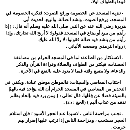
فيبدأ بالطواف أولا.
4- تنزيه المسجد عن الخصومة ورفع الصوت: فتكره الخصومة في
المسجد، ورفع الصوت، ونشد الضالة، والبيع، لحديث أبي
هريرة رضي الله عنه عن النبي صلى الله عليه وسلم أنه قال : ( إذا
رأيتم من يبيع أو يبتاع في المسجد فقولوا: لا أربح الله تجارتك، وإذا
رأيتم من ينشد فيه ضالة فقولوا: لا ردَّ الله عليك
) رواه الترمذي وصححه الألباني .
5- الاستكثار من الطاعة: لما في المسجد الحرام من مضاعفة
الحسنات، فيكثر من الطواف والصلاة وقراءة القرآن والذكر
والدعاء، ولا يضيع وقته فيما لا يعود عليه بالنفع في الآخرة .
6- اجتناب المعاصي والسيئات: فالموطن موطن عبادة، ويكفي في
التحذير من المعاصي في المسجد الحرام أن الله يؤاخذ فيه بالهمّ
بالسيئة فضلا عن فِعْلها، قال تعالى : { ومن يرد فيه بإلحاد بظلم
نذقه من عذاب أليم } (الحج : 25) .
7- تجنب مزاحمة الناس ، لاسيما عند الحجر الأسود ؛ فإن استلام
الحجر مستحب ، ومزاحمة الناس إذا ترتب عليها إضرار بهم
حرمت .