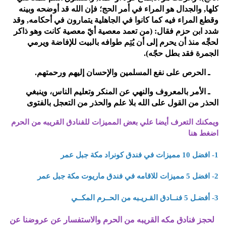
كلها, والجدال هو المراء في أمر الحج؛ فإن الله قد أوضحه وبينه
وقطع المراء فيه كما كانوا في الجاهلية يتمارون في أحكامه, وقد
شدد ابن حزم فقال: (من تعمد معصية أيّ معصية كانت وهو ذاكر
لحجِّه منذ أن يحرم إلى أن يُتِم طوافه بالبيت للإفاضة ويرمي
الجمرة فقد بطل حجّه).
14ـ الحرص على نفع المسلمين والإحسان إليهم ورحمتهم.
15ـ الأمر بالمعروف والنهي عن المنكر وتعليم الناس، وينبغي
الحذر من القول على الله بلا علم والحذر من التعجل بالفتوى
ويمكنك التعرف أيضا علي بعض المميزات للفنادق القريبه من الحرم
اضغط هنا
1-
افضل 10 مميزات في فندق كونراد مكة جبل عمر
2-
افضل 5 مميزات للاقامه في فندق ماريوت مكة جبل عمر
3-
أفضـل 5 فنــادق القـريـبه من الحــرم المكــي
لحجز فنادق مكه القريبه من الحرم والاستفسار عن عروضنا عن