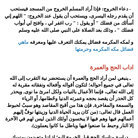
8- دعاء الخروج: فإذا أراد المسلم الخروج من المسجد فيستحب
أن يقدم رجله اليسرى، ويستحب أن يقول عند الخروج: " اللهم إني
أسألك من فضلك " أو يقول : " رب اغفر لي ، وافتح لي أبواب
فضلك " ، وذلك بعد الصلاة على النبي صلى الله عليه وسلم
و لمكه المكرمه فضائل يمكنك التعرف عليها ومعرفه
ماهي
فضائل مكه المكرمه وحرمتها
اداب الحج والعمرة
1ـ ينبغي لمن أراد الحج والعمرة أن يستحضر نية التقرب إلى الله
تعالى في جميع أحواله؛ لتكون أقواله وأفعاله ونفقاته مقربة له
إلى الله تعالى، فإنما الأعمال بالنيات ولكل امرئ ما نوى, ويحذر
كل الحذر أن يقصد بحجه وعمرته الدنيا وحُطامها, أو الرياء
والسمعة والمفاخرة, فإن هذا من أقبح المقاصد وهو سببٌ لحبوط
العمل قال تعالى: (من كان يريد الحياة الدنيا وزينتها نوفِّ إليهم
أعمالهم فيها وهم فيها لا يبخسون أولئك الذين ليس لهم في الآخرة
إلا النار وحبط ما صنعوا فيها وباطل ما كانوا يعملون).
2ـ دراسة مناسك الحج قبل الخروج إليه؛ إذ إننا متعبدون بمنسك