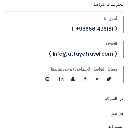
معلومــات التواصل
أتصل بنا
( 966561496161+ )
Email
( info@attayatravel.com )
وسائل التواصل الاجتماعي (يرجى متابعتنا )
عن الشركه
من نحن
المـدونات