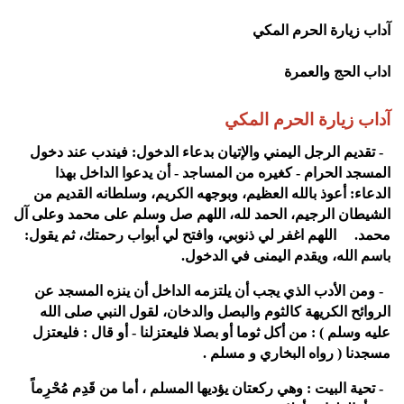
آداب زيارة الحرم المكي
اداب الحج والعمرة
آداب زيارة الحرم المكي
1- تقديم الرجل اليمني والإتيان بدعاء الدخول: فيندب عند دخول
المسجد الحرام - كغيره من المساجد - أن يدعوا الداخل بهذا
الدعاء: أعوذ بالله العظيم، وبوجهه الكريم، وسلطانه القديم من
الشيطان الرجيم، الحمد لله، اللهم صل وسلم على محمد وعلى آل
محمد. اللهم اغفر لي ذنوبي، وافتح لي أبواب رحمتك، ثم يقول:
باسم الله، ويقدم اليمنى في الدخول
.
2- ومن الأدب الذي يجب أن يلتزمه الداخل أن ينزه المسجد عن
الروائح الكريهة كالثوم والبصل والدخان، لقول النبي صلى الله
عليه وسلم
: (
من أكل ثوما أو بصلا فليعتزلنا - أو قال : فليعتزل
مسجدنا
)
رواه البخاري و مسلم
.
3- تحية البيت : وهي ركعتان يؤديها المسلم ، أما من قَدِم مُحْرِماً