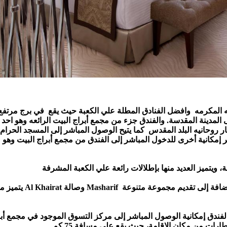
يتميز مطعم Al Khairat وصالة Masharif للشاي بأجواء منعشة مع خدمة ذات
ارات من مكان الإقامة، حيث يقع على مسافة 75 كم