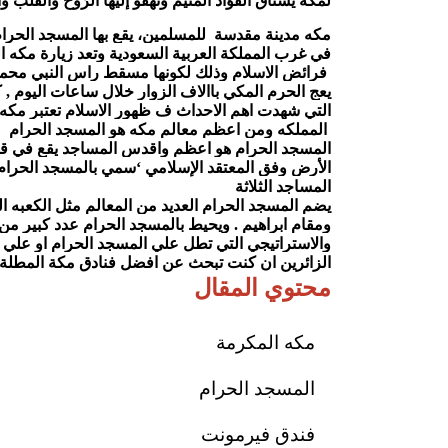
لمكةَ يشتاقُ الفؤادُ المتيَّمُ وتهفُو إليها الرُّوحُ والقلبُ وال
مكه
في غرب المملكة العربية السعودية 
فرائض الاسلام وذلك لكونها مسقط راس النبي محمد صلي الله عليه وسلم والمدينة التي انزل فيها القران علي النبي 
التي شهدت اهم الاحداث ف ظهور الاسلام 
ومن اعظم معالم مكه هو المسجد الحرام 
المملكه 
المسجد الحرام 
هو اعظم واقدس المساجد 
المساجد الثلاثة
ومقام ابراهيم . 
ويحيط بالمسجد الحرام عدد كبير من 
والاستراتيجي التي تطل علي المسجد الحرام او علي ا
الزائرين 
ان كنت تبحث عن افضل فنادق مكة المطلة عل
محتوي المقال
مكه المكرمة
المسجد الحرام
فندق فيرمونت