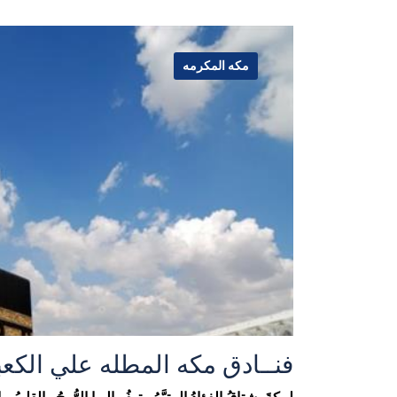
مكه المكرمه
فنــادق مكه المطله علي الكعب