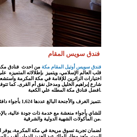
فندق سويس المقام
فندق سويس أوتيل المقام مكة
افضل فنادق مكة المطله علي الكعبة.
تتميز الغرف والأجنحة البالغ عددها 1,624 بأجواء دافئة، ويتميز العديد منها بإطلالات رائعة علي الكعبة المشرفة.
من المأكولات الشهية الدولية والشرقية.
البيت. ويُعد مطار الملك عبد 
العزيز الدولي أقرب المط