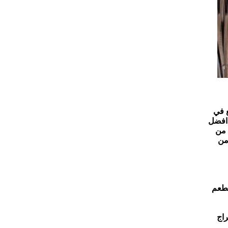
 من احدث  فنادق مكه المكرمه  وافضل الفنادق المطلة علي الكعبة حيث يقع  في برج مرتفع في 
قلب العالم الإسلامي، ويتميز  بإطلالاته المتميزه  على المدينة المقدسة. والفندق جزء من مجمع أبراج البيت الرائعه وهو احد افضل 
اختيارات الزائرين للإقامة في مكة المكرمة واستشعار روحانيه البلد المقدس  كما يتيح الوصول المباشر إلى المسجد الحرام من 
شارع إبراهيم الخليل ومدخل نفق أم القرى. كما تتوفر إمكانية أخرى للدخول المباشر إلى الفندق من مجمع أبراج البيت وهو من 
 جودة عالية، بالإضافة إلى تقديم مجموعة متنوعة 
لضمان تجربة تسوق مريحة في مكة المكرمة، يوفر الفندق إمكانية الوصول المباشر إلى مركز التسوق الموجود في مجمع أبراج 