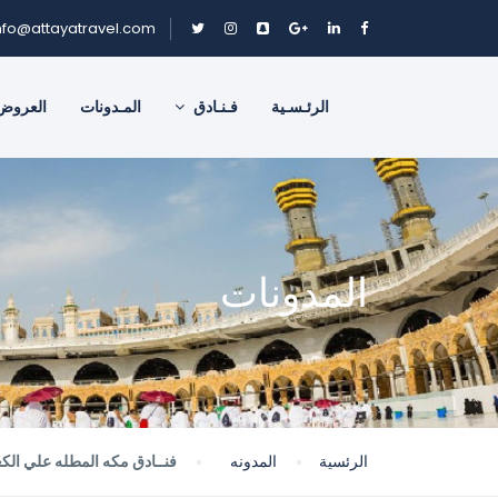
nfo@attayatravel.com
الرئـسـية
فـنـادق
المـدونات
العروض
المدونات
الرئسية
المدونه
فنــادق مكه المطله علي الكع