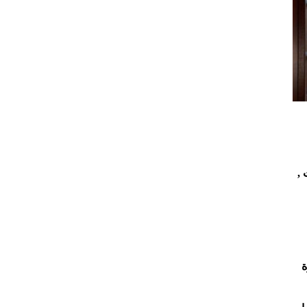
موفنبيك هاجر من ضمن الفنادق الرائعه المطله علي الحرم والكعبة  حيث تشكل جزءا من مجمع ناطحات سحاب ابراج البيت , 
توفّر الغرف الأعلى درجة إطلالات على المسجد , أما الأجنحة الواسعة، فتشمل مساحات للمعيشة فيها أرائك تتحوّل إلى أسرّة 