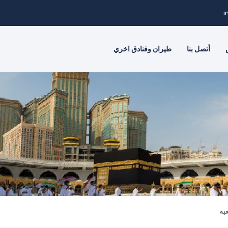
i
أتصل بنا
طيران وفنادق اخري
به