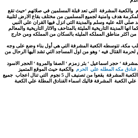
دَّمُ
 مدينة مقدسة  للمسلمين، يقع بها المسجد الحرام  والكعبة المشرفة  التي تعد قبلة المسلمين في صلاتهم ‘حيث تقع 
وتعد زيارة مكه المكرمة هدف وامنية لجميع المسلمين من مختلف بقاع الارض لتلبية 
يعج الحرم المكي باالاف الزوار خلال ساعات اليوم , كما انها المدينة التاريخية المليئة بالمتاحف والاثار التاريخية والمعالم 
تعتبر مكه من اكثر مناطق المملكه المليئه بالسكان من المملكه ومن خارج 
يقع في قلب مكة، تتوسطه الكعبة المشرفة التي هي أول بناء وضع على وجه 
الأرض وفق المعتقد الإسلامي ‘سمي بالمسجد الحرام لحرمة القتال فيه ‘ وهو من اول المساجد التي تشد اليها الرحال من 
يضم المسجد الحرام العديد من المعالم مثل الكعبه المشرفة ‘ حجر اسماعيل ‘ بئر زمزم ‘ الصفا والمروة ‘ الحجر الاسود 
فنادق مكه المطله علي  الحرم
  والكعبة
 حيث الموقع المتميز 
لكعبة المشرفة  
يقعوا من تصنيف ال 5 نجوم  التي تنال اعجاب  جميع 
ي الكعبة  المشرفة فاليك اسماء الفنادق المطلة علي الكعبة