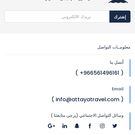
إشترك
معلومــات التواصل
أتصل بنا
( 966561496161+ )
Email
( info@attayatravel.com )
وسائل التواصل الاجتماعي (يرجى متابعتنا )