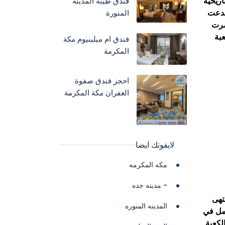
فندق طيبة المدينة
اريخية
المنورة
صدعت
ستمرت
بة
فندق ام ميلينيوم مكة
المكرمة
احجز فندق صفوة
الغفران مكة المكرمة
لايفوتك ايضا
مكه المكرمه
- مدينه جده
تهى
المدينه المنوره
عمل في
 عند إعادة بناء الكعبة