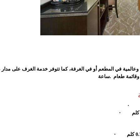
يمكن لل
 وقائمة طعام
.
ساعة
·
·
·