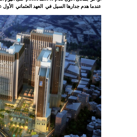
عندما هدم جدارها السيل في
العهد العثماني
الأول عام 1039 للهجرة وتابع