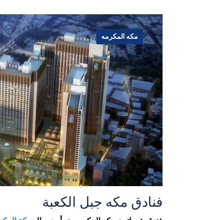
مكه المكرمه
فنادق مكه جبل الكعبة