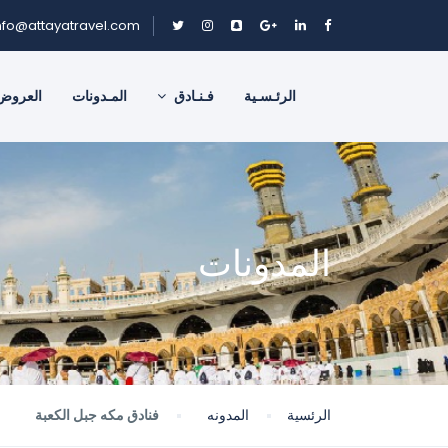
nfo@attayatravel.com
الرئـسـية
فـنـادق
المـدونات
العروض
المدونات
الرئسية
المدونه
فنادق مكه جبل الكعبة