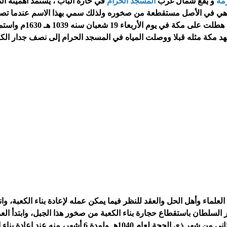
مة
و
يقع شمال غرب
المسجد الحرام
في
حارة الباب
، يستمد أهميته الت
هي في الأصل مستقطعة من صخوره ولذلك سمي بهذا الاسم
عندما ت
 على مكة في يوم الأربعاء 19 شعبان
سنه 1039
هـ 1630م وا
 مكة مثله قبلا ووصلت المياه في المسجد الحرام إلى نصف جدار الكع
علماء وأهل الحل والعقد للنظر فيما يمكن عمله لإعادة بناء الكعبة، وان
مر السلطان باستقطاع حجارة بناء الكعبة من صخور هذا الجبل، وابتدأ ال
أواخر جمادى الأول لعام 1040هـ 1631م حتى اليوم الثاني من شهر ذي الحجة لعام 1040هـ ولمدة 6 أشهر، منه