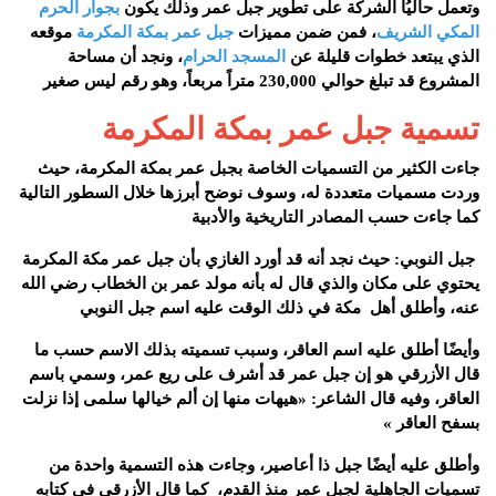
وتعمل حاليُا الشركة على تطوير جبل عمر وذلك يكون
بجوار الحرم
المكي الشريف
، فمن ضمن مميزات
جبل عمر بمكة المكرمة
موقعه
الذي يبتعد خطوات قليلة عن
المسجد الحرام
، ونجد أن مساحة
المشروع قد تبلغ حوالي 230,000 متراً مربعاً، وهو رقم ليس صغير
تسمية جبل عمر بمكة المكرمة
جاءت الكثير من التسميات الخاصة بجبل عمر بمكة المكرمة، حيث
وردت مسميات متعددة له، وسوف نوضح أبرزها خلال السطور التالية
كما جاءت حسب المصادر التاريخية والأدبية
جبل النوبي: حيث نجد أنه قد أورد الغازي بأن جبل عمر مكة المكرمة
يحتوي على مكان والذي قال له بأنه مولد عمر بن الخطاب رضي الله
عنه، وأطلق أهل مكة في ذلك الوقت عليه اسم جبل النوبي
وأيضًا أطلق عليه اسم العاقر، وسبب تسميته بذلك الاسم حسب ما
قال الأزرقي هو إن جبل عمر قد أشرف على ريع عمر، وسمي باسم
العاقر، وفيه قال الشاعر: «هيهات منها إن ألم خيالها سلمى إذا نزلت
بسفح العاقر »
وأطلق عليه أيضًا جبل ذا أعاصير، وجاءت هذه التسمية واحدة من
تسميات الجاهلية لجبل عمر منذ القدم، كما قال الأزرقي في كتابه