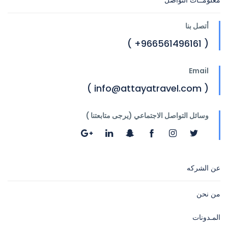
معلومــات التواصل
أتصل بنا
( 966561496161+ )
Email
( info@attayatravel.com )
وسائل التواصل الاجتماعي (يرجى متابعتنا )
عن الشركه
من نحن
المـدونات