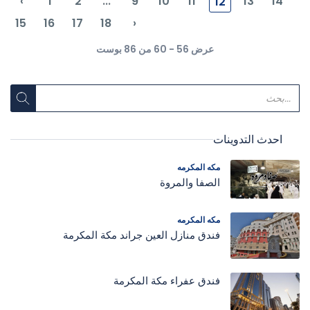
‹
1
2
...
9
10
11
13
14
12
15
16
17
18
›
عرض 56 - 60 من 86 بوست
احدث التدوينات
مكه المكرمه
الصفا والمروة
مكه المكرمه
فندق منازل العين جراند مكة المكرمة
فندق عفراء مكة المكرمة