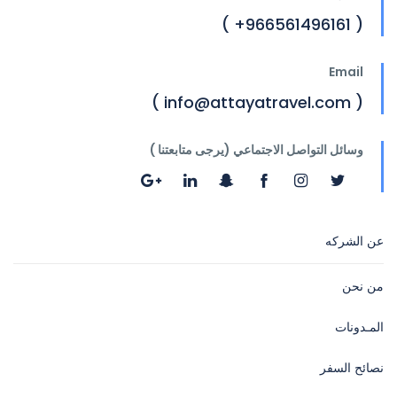
( 966561496161+ )
Email
( info@attayatravel.com )
وسائل التواصل الاجتماعي (يرجى متابعتنا )
عن الشركه
من نحن
المـدونات
نصائح السفر